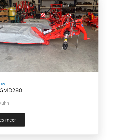
uw
 GMD280
Kuhn
es meer