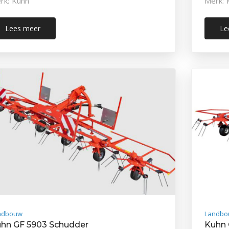
rk: Kuhn
Merk: 
Lees meer
Le
ndbouw
Landbo
hn GF 5903 Schudder
Kuhn 