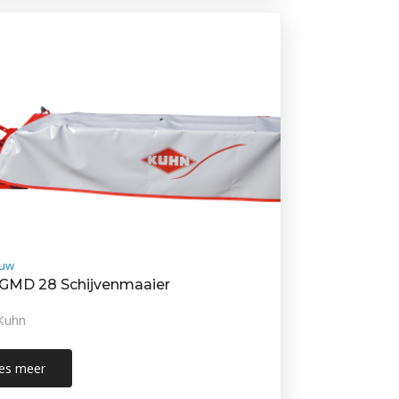
uw
GMD 28 Schijvenmaaier
Kuhn
es meer