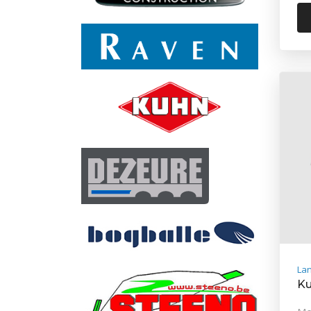
La
Ku