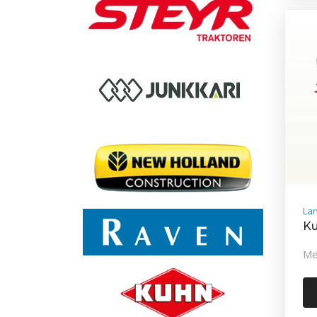
La
Ku
Me