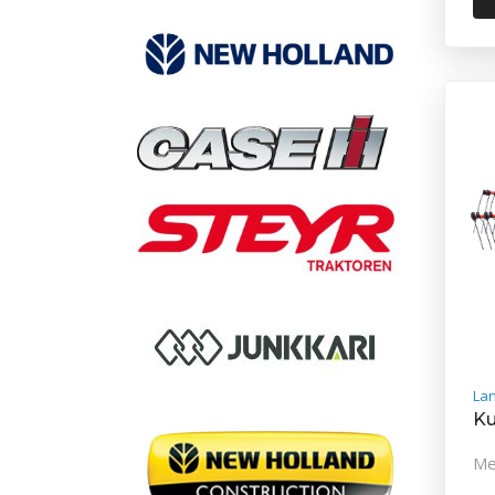
La
Ku
Me