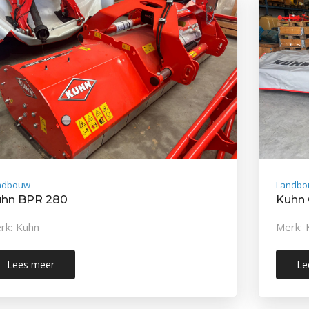
ndbouw
Landbo
hn BPR 280
Kuhn
rk: Kuhn
Merk: 
Lees meer
Le