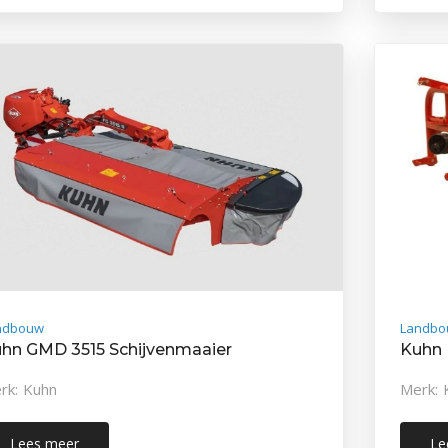
ndbouw
Landbo
hn GMD 3515 Schijvenmaaier
Kuhn 
rk: Kuhn
Merk: 
Lees meer
Le