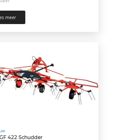
Kuhn
es meer
uw
GF 422 Schudder