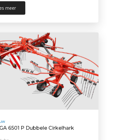
es meer
uw
GA 6501 P Dubbele Cirkelhark