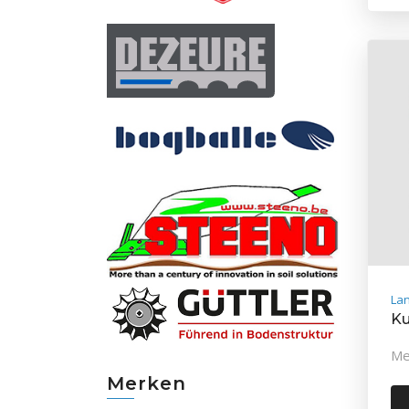
La
Ku
Me
Merken