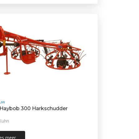
uw
Haybob 300 Harkschudder
Kuhn
es meer