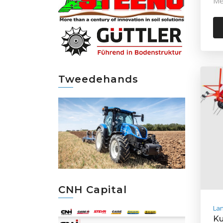
Me
Tweedehands
CNH Capital
La
Ku