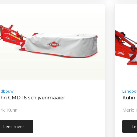
ndbouw
Landbo
hn GMD 16 schijvenmaaier
Kuhn 
rk: Kuhn
Merk: 
Lees meer
Le